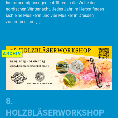
Instrumentalpassagen entführen in die Weite der
nordischen Winternacht. Jedes Jahr im Herbst finden
sich eine Musikerin und vier Musiker in Dresden
zusammen, um […]
ARCHIV
8.
HOLZBLÄSERWORKSHOP