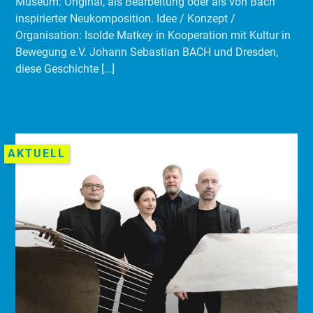
Museum: Original, als Bearbeitung oder als von Bach
inspirierter Neukomposition. Idee / Konzept /
Organisation: Isolde Matkey in Kooperation mit Kultur in
Bewegung e.V. Johann Sebastian BACH und Dresden,
diese Geschichte […]
AKTUELL