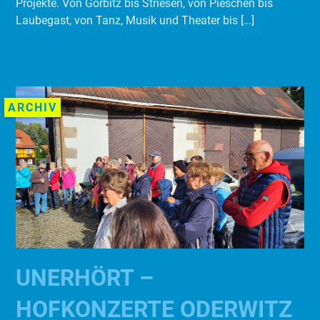
Projekte. Von Gorbitz bis Striesen, von Pieschen bis
Laubegast, von Tanz, Musik und Theater bis […]
ARCHIV
UNERHÖRT –
HOFKONZERTE ODERWITZ