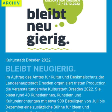
ARCHIV
Kulturstadt Dresden 2022
BLEIBT NEUGIERIG.
Im Auftrag des Amtes für Kultur und Denkmalschutz der
Landeshauptstadt Dresden organisiert tristan Production
die Veranstaltungsreihe Kulturstadt Dresden 2022. Sie
bietet rund 40 Künstlerinnen, Künstlern und
Kultureinrichtungen mit etwa 900 Beteiligten von Juli bis
Dezember eine zusätzliche Bühne für Ideen und