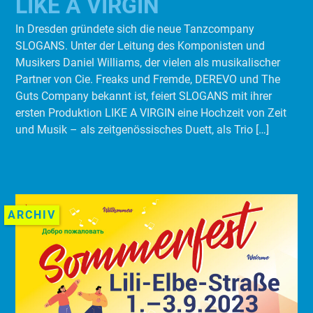
LIKE A VIRGIN
In Dresden gründete sich die neue Tanzcompany
SLOGANS. Unter der Leitung des Komponisten und
Musikers Daniel Williams, der vielen als musikalischer
Partner von Cie. Freaks und Fremde, DEREVO und The
Guts Company bekannt ist, feiert SLOGANS mit ihrer
ersten Produktion LIKE A VIRGIN eine Hochzeit von Zeit
und Musik – als zeitgenössisches Duett, als Trio […]
ARCHIV