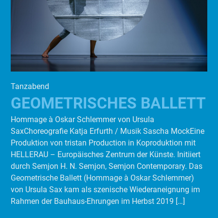
Tanzabend
GEOMETRISCHES BALLETT
Hommage à Oskar Schlemmer von Ursula
SaxChoreografie Katja Erfurth / Musik Sascha MockEine
Produktion von tristan Production in Koproduktion mit
HELLERAU – Europäisches Zentrum der Künste. Initiiert
durch Semjon H. N. Semjon, Semjon Contemporary. Das
Geometrische Ballett (Hommage à Oskar Schlemmer)
von Ursula Sax kam als szenische Wiederaneignung im
Rahmen der Bauhaus-Ehrungen im Herbst 2019 […]