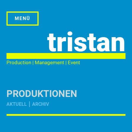
Zum
Inhalt
springen
MENÜ
tristan
Production | Management | Event
PRODUKTIONEN
AKTUELL
ARCHIV