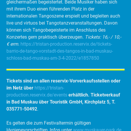
gleichermaßen begeistertet. Beide Musiker haben sich
mit ihrem Duo einen führenden Platz in der
internationalen Tangoszene erspielt und begleiten auch
live und virtuos bei Tangotanzveranstaltungen. Davon
können sich Tangobegeisterte im Anschluss des
Konzertes gern praktisch überzeugen.
Tickets: 16,- / 10,-
€ erm.
https://tristan-production.reservix.de/tickets-
barrio-de-tango-vorstadt-des-tangos-in-bad-muskau-
schloss-bad-muskau-am-3-4-2022/e1857850
Tickets sind an allen reservix-Vorverkaufsstellen oder
im Netz über
https://tristan-
production.reservix.de/events
erhältlich. Ticketverkauf
in Bad Muskau über Touristik GmbH, Kirchplatz 5, T.
035771-50492
.
Es gelten die zum Festivaltermin gültigen
Hygienevorschriften, Infos unter
www.muskauer-park.de
.