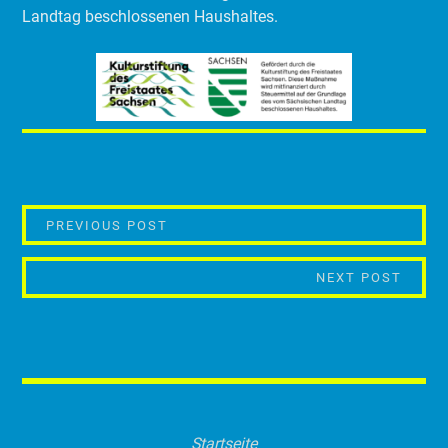
Landtag beschlossenen Haushaltes.
BEITRAGSNAVIGATION
GEOMETRISCHES BALLETT
PREVIOUS POST
„ÜBER
NEXT POST
Startseite