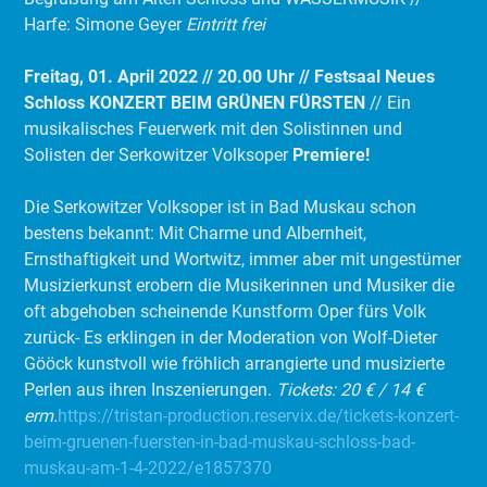
Harfe: Simone Geyer
Eintritt frei
Freitag, 01. April 2022 // 20.00 Uhr // Festsaal
Neues
Schloss
KONZERT BEIM GRÜNEN FÜRSTEN
// Ein
musikalisches Feuerwerk mit den Solistinnen und
Solisten der Serkowitzer Volksoper
Premiere!
Die Serkowitzer Volksoper ist in Bad Muskau schon
bestens bekannt: Mit Charme und Albernheit,
Ernsthaftigkeit und Wortwitz, immer aber mit ungestümer
Musizierkunst erobern die Musikerinnen und Musiker die
oft abgehoben scheinende Kunstform Oper fürs Volk
zurück- Es erklingen in der Moderation von Wolf-Dieter
Gööck kunstvoll wie fröhlich arrangierte und musizierte
Perlen aus ihren Inszenierungen.
Tickets: 20 € / 14 €
erm.
https://tristan-production.reservix.de/tickets-konzert-
beim-gruenen-fuersten-in-bad-muskau-schloss-bad-
muskau-am-1-4-2022/e1857370