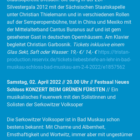
Silvestergala 2012 mit der Sächsischen Staatskapelle
unter Christian Thielemann und in verschiedenen Rollen
auf der Semperopernbühne, trat in China und Mexiko mit
der Mittelalterband Cantus Buranus auf und ist gern
gesehener Gast in deutschen Opernhäusern. Am Klavier
begleitet Christian Garbosnik.
Tickets inklusive einem
Glas Sekt, Saft oder Wasser: 19,- €/ 14,- €
https://tristan-
production.reservix.de/tickets-liebesbriefe-an-lehr-in-bad-
muskau-schloss-bad-muskau-am-2-4-2022/e1857562
Samstag, 02. April 2022 // 20.00 Uhr // Festsaal
N
eues
Schloss
KONZERT BEIM GRÜNEN FÜRSTEN
// Ein
musikalisches Feuerwerk mit den Solistinnen und
Solisten der Serkowitzer Volksoper
Die Serkowitzer Volksoper ist in Bad Muskau schon
bestens bekannt: Mit Charme und Albernheit,
Ernsthaftigkeit und Wortwitz, immer aber mit ungestümer