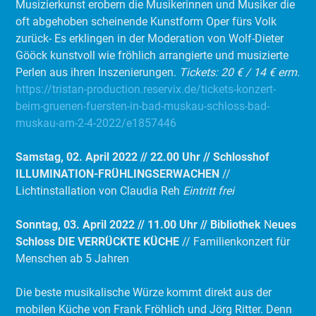
Musizierkunst erobern die Musikerinnen und Musiker die
oft abgehoben scheinende Kunstform Oper fürs Volk
zurück- Es erklingen in der Moderation von Wolf-Dieter
Gööck kunstvoll wie fröhlich arrangierte und musizierte
Perlen aus ihren Inszenierungen.
Tickets: 20 € / 14 € erm.
https://tristan-production.reservix.de/tickets-konzert-
beim-gruenen-fuersten-in-bad-muskau-schloss-bad-
muskau-am-2-4-2022/e1857446
Samstag, 02. April 2022 // 22.00 Uhr // Schlosshof
ILLUMINATION-FRÜHLINGSERWACHEN
//
Lichtinstallation von Claudia Reh
Eintritt frei
Sonntag, 03. April 2022 // 11.00 Uhr // Bibliothek
N
eues
Schloss
DIE VERRÜCKTE KÜCHE
// Familienkonzert für
Menschen ab 5 Jahren
Die beste musikalische Würze kommt direkt aus der
mobilen Küche von Frank Fröhlich und Jörg Ritter. Denn