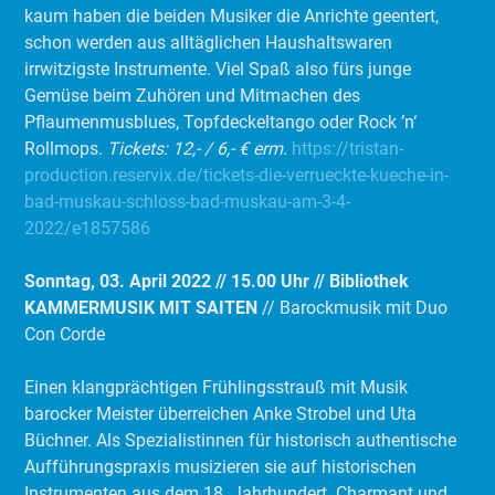
kaum haben die beiden Musiker die Anrichte geentert,
schon werden aus alltäglichen Haushaltswaren
irrwitzigste Instrumente. Viel Spaß also fürs junge
Gemüse beim Zuhören und Mitmachen des
Pflaumenmusblues, Topfdeckeltango oder Rock ’n‘
Rollmops.
Tickets: 12,- / 6,- € erm.
https://tristan-
production.reservix.de/tickets-die-verrueckte-kueche-in-
bad-muskau-schloss-bad-muskau-am-3-4-
2022/e1857586
Sonntag, 03. April 2022 // 15.00 Uhr // Bibliothek
KAMMERMUSIK MIT SAITEN
// Barockmusik mit Duo
Con Corde
Einen klangprächtigen Frühlingsstrauß mit Musik
barocker Meister überreichen Anke Strobel und Uta
Büchner. Als Spezialistinnen für historisch authentische
Aufführungspraxis musizieren sie auf historischen
Instrumenten aus dem 18. Jahrhundert. Charmant und