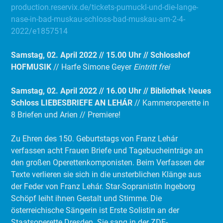
production.reservix.de/tickets-pumuckl-und-die-lange-
nase-in-bad-muskau-schloss-bad-muskau-am-2-4-
2022/e1857514
Samstag, 02. April 2022 // 15.00 Uhr // Schlosshof
HOFMUSIK
// Harfe Simone Geyer
Eintritt frei
Samstag, 02. April 2022 // 16.00 Uhr // Bibliothek
N
eues
Schloss
LIEBESBRIEFE AN LEHÁR
// Kammeroperette in
8 Briefen und Arien // Premiere!
Zu Ehren des 150. Geburtstags von Franz Lehár
verfassen acht Frauen Briefe und Tagebucheinträge an
den großen Operettenkomponisten. Beim Verfassen der
Texte verlieren sie sich in die unsterblichen Klänge aus
der Feder von Franz Lehár. Star-Sopranistin Ingeborg
Schöpf leiht ihnen Gestalt und Stimme. Die
österreichische Sängerin ist Erste Solistin an der
Staatsoperette Dresden. Sie sang in der ZDF-